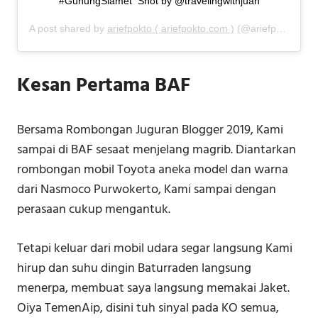
#GunungSlamet ⁣ Shot by @travelingwithjuan
A post shared by
ariefpokto ( ariefpokto.com )
(@ariefpokto) on
Kesan Pertama BAF
Bersama Rombongan Juguran Blogger 2019, Kami
sampai di BAF sesaat menjelang magrib. Diantarkan
rombongan mobil Toyota aneka model dan warna
dari Nasmoco Purwokerto, Kami sampai dengan
perasaan cukup mengantuk.
Tetapi keluar dari mobil udara segar langsung Kami
hirup dan suhu dingin Baturraden langsung
menerpa, membuat saya langsung memakai Jaket.
Oiya TemenAip, disini tuh sinyal pada KO semua,