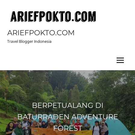
Skip
to
content
ARIEFPOKTO.COM
Travel Blogger Indonesia
Menu
BERPETUALANG DI
BATURRADEN ADVENTURE
FOREST