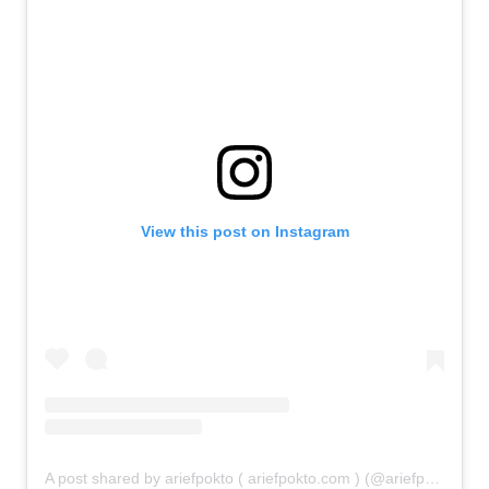
View this post on Instagram
A post shared by ariefpokto ( ariefpokto.com ) (@ariefpokto)