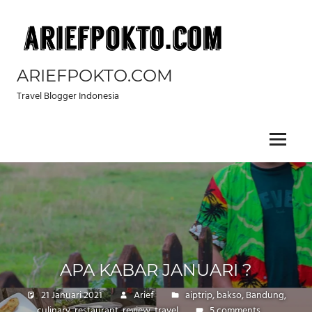
Skip
to
content
ARIEFPOKTO.COM
Travel Blogger Indonesia
Menu
APA KABAR JANUARI ?
21 Januari 2021
Arief
aiptrip
,
bakso
,
Bandung
,
culinary
,
restaurant
,
review
,
travel
5 comments