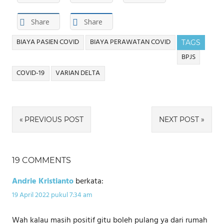
Share
Share
BIAYA PASIEN COVID
BIAYA PERAWATAN COVID
TAGS
BPJS
COVID-19
VARIAN DELTA
Navigasi
PREVIOUS POST
NEXT POST
pos
19 COMMENTS
Andrie Kristianto
berkata:
19 April 2022 pukul 7:34 am
Wah kalau masih positif gitu boleh pulang ya dari rumah