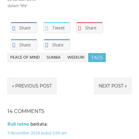
dalam "life"
Share
Tweet
Share
Share
Share
PEACE OF MIND
SUMBA
WEEKURI
TAGS
Navigasi
PREVIOUS POST
NEXT POST
pos
14 COMMENTS
Ruli retno
berkata:
5 November 2024 pukul 2:06 am