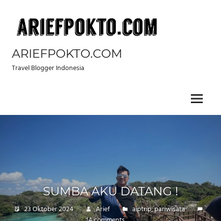
Skip
to
content
ARIEFPOKTO.COM
Travel Blogger Indonesia
Menu
SUMBA AKU DATANG !
23 Oktober 2024
Arief
aiptrip
,
pariwisata
14 comments