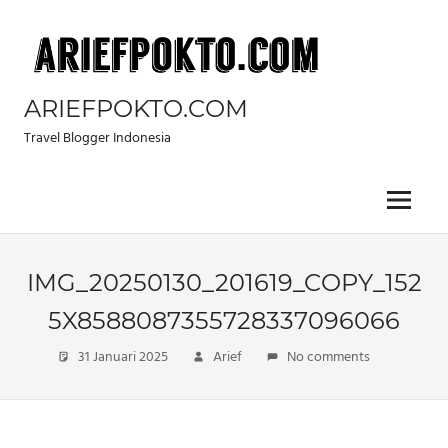
Skip
to
content
ARIEFPOKTO.COM
Travel Blogger Indonesia
Menu
IMG_20250130_201619_COPY_152
5X8588087355728337096066
31 Januari 2025
Arief
No comments