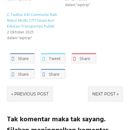
dalam "aiptrip"
C-Taditur KAI Commuter Raih
Rekor MURI, 1.717 Siswa Ikut
Edukasi Transportasi Publik
2 Oktober 2025
dalam "aiptrip"
Share
Tweet
Share
Share
Share
Navigasi
PREVIOUS POST
NEXT POST
pos
Tak komentar maka tak sayang.