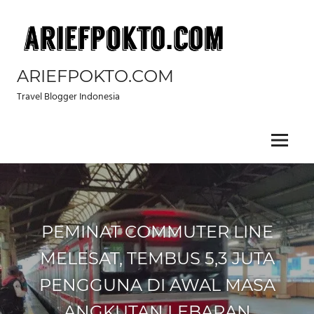
Skip
to
content
ARIEFPOKTO.COM
Travel Blogger Indonesia
Menu
PEMINAT COMMUTER LINE
MELESAT, TEMBUS 5,3 JUTA
PENGGUNA DI AWAL MASA
ANGKUTAN LEBARAN