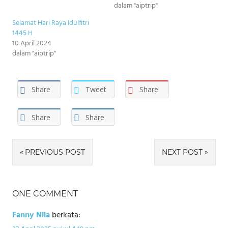
dalam "aiptrip"
Selamat Hari Raya Idulfitri
1445 H
10 April 2024
dalam "aiptrip"
Share
Tweet
Share
Share
Share
Navigasi
PREVIOUS POST
NEXT POST
pos
ONE COMMENT
Fanny Nila
berkata: