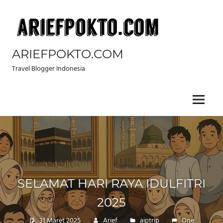
Skip
to
content
ARIEFPOKTO.COM
Travel Blogger Indonesia
Menu
SELAMAT HARI RAYA IDULFITRI
2025
31 Maret 2025
Arief
aiptrip
One