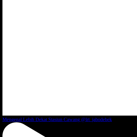
Mengenal Lebih Dekat Stasiun Cawang @lrt_jabodebek