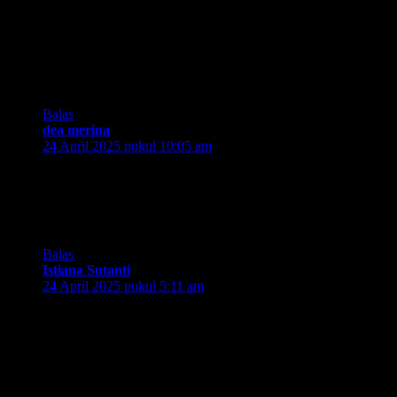
Sesungguhnya KRL kita adalah rapid transit system pertama
di Asia Tenggara. Sayangnya kurang promosi dan kita sendiri
belum paham apa itu MRT LRT dsb.
Habis nonton videonya, seru banget semua kereta dari masa
ke masa ditampilkan!
Balas
dea merina
berkata:
24 April 2025 pukul 10:05 am
kalo ngomongin kereta komuter jadi inget komuter surabaya.
sayangnya masih agak kurang banyak gerbong dan jamnya.
padahal ini ngebantu banget orang2 kerja dari Sidoarjo-
Surabaya PP. semoga kereta api kita semakin baik yaa
Balas
Istiana Sutanti
berkata:
24 April 2025 pukul 5:11 am
Bang Aip, kayanya video youtube kayak gini bisa diembed
gak sih? Biar bisa langsung diplay di sini gitu. Soalnya aku
pakai wordpress juga, dan bisa kayak gitu, diembed untuk
bisa langsung diplay.
Anw, udah lama banget yaa KRL ternyata sampai 100 tahun,