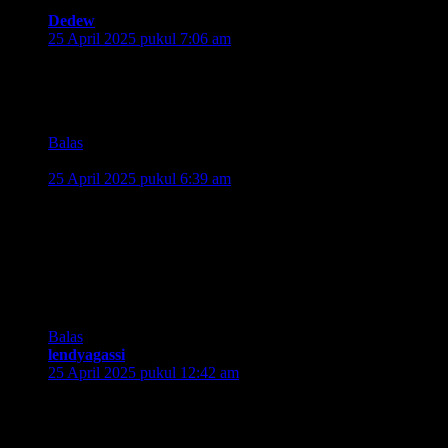
Dedew
berkata:
25 April 2025 pukul 7:06 am
Wah pengunjungnya banyak yaa mau lihat Bobon yang
legendaris.. salut pada Rail Fans yang cintanya besar banget
pada kereta api..
Balas
Bayu Fitri
berkata:
25 April 2025 pukul 6:39 am
Pas baca judulnya aku bingung kok KRL udah 100 tahun ,
perasaan KRL di Indonesia baru ada tahun 90 an dulu kereta
diesel kan?? soalnya inget banget dulu pernah naek kereta
diesel jabidetabek bahkan sampe Merak tapi dengan kondisi
kereta ya gitu deh..hehehe, beda ama sekarang lebih bersih
top markotop
Balas
lendyagassi
berkata:
25 April 2025 pukul 12:42 am
Sukaa banget informasinya mengenai kode-kode loko-nya
beserta warna spesifik dari KRL Jakarta.
Adikku sukaa sekali sama kereta api. Hobinya dulu kongkow