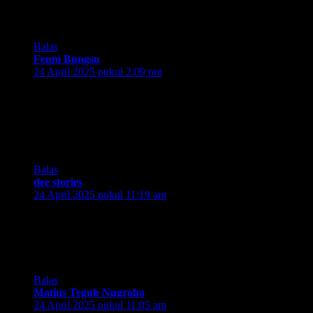
nonton perjalanan sejarah hidup transportasi Jakarta versi real
life!
Balas
Fenni Bungsu
berkata:
24 April 2025 pukul 2:09 pm
Gak menyangka usianya udah se-abad. Padahal daku baru
menggunakannya belum lama. Lah iyalah, kan duluan
keretanya yang lahir, ketimbang daku hehe. Mantap dah ini,
semoga terus mantaps melayani masyarakat sebagai transum
yang membahagiakan
Balas
dee stories
berkata:
24 April 2025 pukul 11:19 am
Apa? Sudah 100 tahun ya KRL? Wah ternyata sudah seabad
ya KRL melayani warga jabodetabek dalam bidang
transportasi
Semoga makin berjaya dan baik dalam melayani
Balas
Matius Teguh Nugroho
berkata:
24 April 2025 pukul 11:05 am