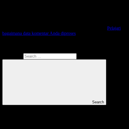
Situs ini menggunakan Akismet untuk mengurangi spam.
Pelajari
bagaimana data komentar Anda diproses
Search
Search for:
Search
Instagram Ariefpokto