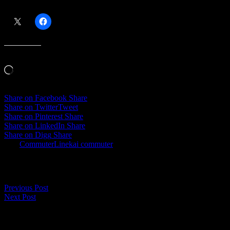
Bagikan ini:
Menyukai ini:
Memuat...
Share on Facebook
Share
Share on Twitter
Tweet
Share on Pinterest
Share
Share on LinkedIn
Share
Share on Digg
Share
Tags
CommuterLine
kai commuter
Navigasi pos
Previous Post
Next Post
14 comments