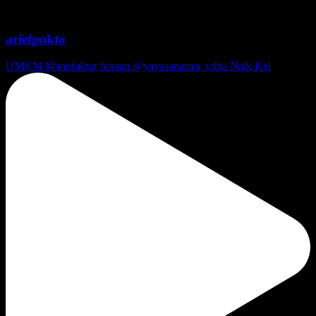
ariefpokto
UMKM Manufaktur binaan @yayasanastra_ydba Naik Kel