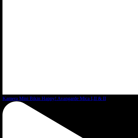
Kamera Mini Bikin Happy! Avangarde Mica I,II & II