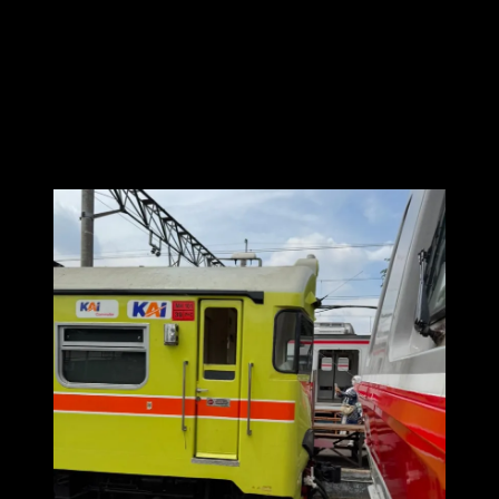
KRL
Hari itu juga diadakan Launching KMT Tematik 100 Tahun KRL,
ada dua versi KMT baru yang memiliki desain gambar KRL vintage
dengan pilihan warna hijau dan putih. Nanti bisa dibeli oleh
pengguna Commuter Line dan masyarakat sebagai kartu
pembayaran tiket Commuter Line dan pembayaran transaksi lainnya
di tenant-tenant yang sudah bekerja sama dengan KAI Commuter.