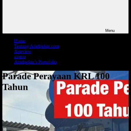
Menu
Home
Tentang Ariefpokto.com
Arieview
aiptrip
Ariefpokto’s Portofolio
Parade Perayaan KRL 100
Tahun