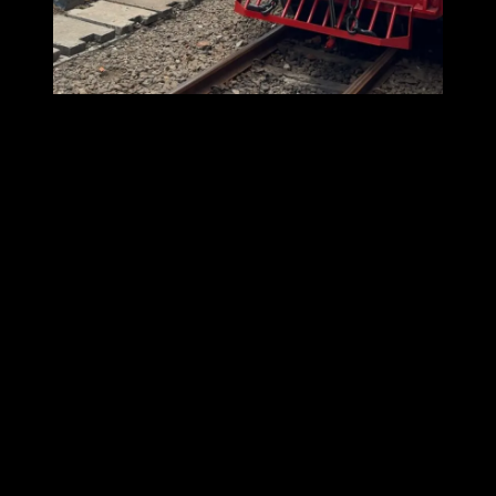
Hari itu istimewa karena diadakan parade Kereta Rel Listrik dari
masa ke masa
Ada Lokomotif listrik ESS 3200 yang digandeng dengan kereta
Joko Kendil yang dahulu pernah melayani masyarakat di jalur
Tanjungpriok – Meester Cornelis. Dikenal dengan nama si Bonbon
dengan warna birunya yang mencolok. Kehadirannya menarik
perhatian banyak orang.
KRL JALITA,adalah kependekan dari “jalan-jalan lintas Jakarta”
adalah sarana KRL seri Tokyu 8500 yang pertama kali dibeli oleh
KAI Commuter pada tahun 2009 dan langsung menjadi ikon
perusahaan waktu itu.
Hadir juga KRL dengan tipe terbaru dan akan dioperasikan di
wilayah Jabodetabek. Mulai dari KRL baru produksi CRRC hingga
KRL baru produksi PT INKA
Launching KMT Tematik 100 Tahun