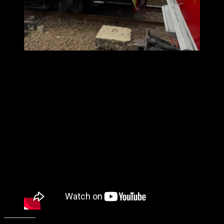
Commuter Line adalah angkutan perkotaan yang efisien, ramah
lingkungan, bebas macet, dan terjangkau
Umurnya udah seabad dan bermanfaat sekali bagi transportasi
masyarakat.