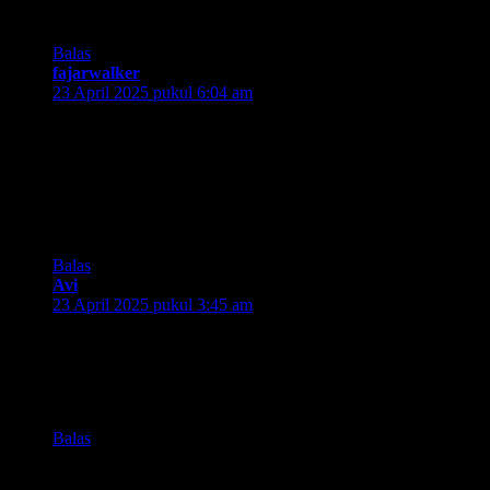
beneran udah lebih tua dari Indonesia sendiri donk ya.
Balas
fajarwalker
berkata:
23 April 2025 pukul 6:04 am
Semoga makin maju terus yaaaa PT. KAI. 100 tahun dan
seterusnya, semoga akan semakin baik lagi dari sisi fasilitas
dan pelayanannya.
Ini salah satu moda transporetasi umum favoritku sih. Udah
makin males sekarang ke Jakarta bawa motor, jadi seringnya
malah naik berbagai opsi kereta aja. Paling nyaman memang.
Balas
Avi
berkata:
23 April 2025 pukul 3:45 am
Wah unik yaa keretanya dikasih panggilan Joko kendil ( jadi
ingat dongeng zaman dulu). Kalo KRL sudah 100 tahun,
hebat bener, lebih tua daripada usia Indonesia. Semoga di
masa depan krl makin bagus terutama layanannya.
Balas
Tak komentar maka tak sayang. Silakan