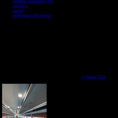
Tentang Ariefpokto.com
Arieview
aiptrip
Ariefpokto’s Portofolio
img-20260317-wa001032021532
17 Maret 2026