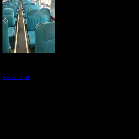
Navigasi pos
Previous Post
Tak komentar maka tak sayang. Silakan meninggalk