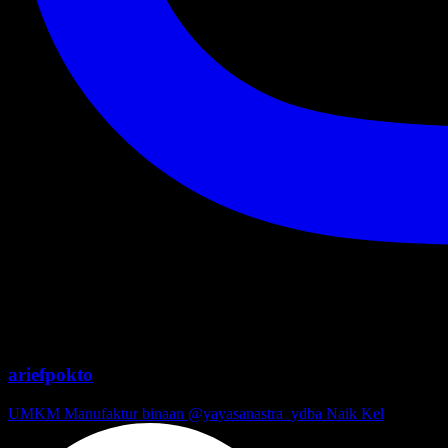
ariefpokto
UMKM Manufaktur binaan @yayasanastra_ydba Naik Kel