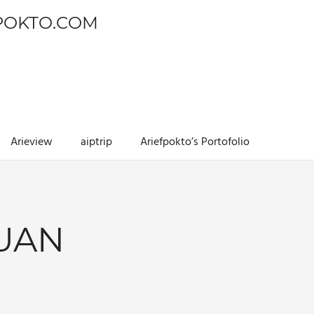
POKTO.COM
Arieview
aiptrip
Ariefpokto’s Portofolio
UAN