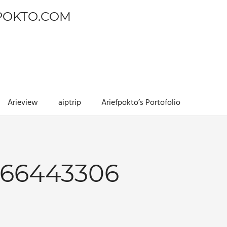
POKTO.COM
Arieview
aiptrip
Ariefpokto’s Portofolio
066443306