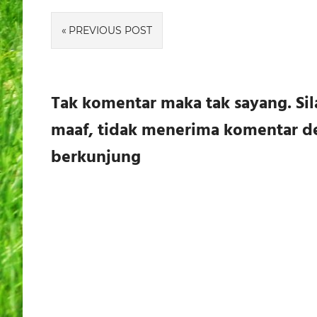
Navigasi
PREVIOUS POST
pos
Tak komentar maka tak sayang. S
maaf, tidak menerima komentar de
berkunjung