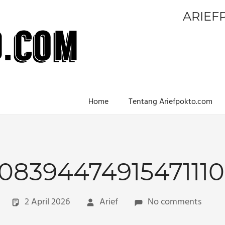
ARIEF
Home
Tentang Ariefpokto.com
_0839447491547111
2 April 2026
Arief
No comments