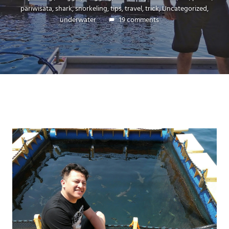
pariwisata
,
shark
,
snorkeling
,
tips
,
travel
,
trick
,
Uncategorized
,
underwater
19 comments