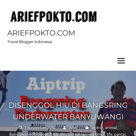
Skip
to
content
ARIEFPOKTO.COM
Travel Blogger Indonesia
Menu
DISENGGOL HIU DI BANGSRING
UNDERWATER BANYUWANGI
1 November 2016
Arief
aiptrip
,
animal
,
Banyuwangi
,
blogger
,
blogging
,
cute
,
hiu
,
jawa timur
,
life
,
pantai
,