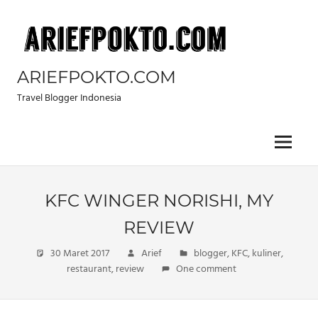
Skip
to
content
ARIEFPOKTO.COM
Travel Blogger Indonesia
Menu
KFC WINGER NORISHI, MY
REVIEW
30 Maret 2017
Arief
blogger
,
KFC
,
kuliner
,
restaurant
,
review
One comment