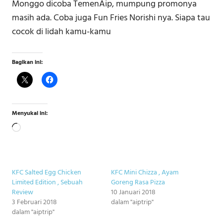
Monggo dicoba TemenAip, mumpung promonya
masih ada. Coba juga Fun Fries Norishi nya. Siapa tau
cocok di lidah kamu-kamu
Bagikan ini:
Menyukai ini:
Memuat...
KFC Salted Egg Chicken
KFC Mini Chizza , Ayam
Limited Edition , Sebuah
Goreng Rasa Pizza
Review
10 Januari 2018
3 Februari 2018
dalam "aiptrip"
dalam "aiptrip"