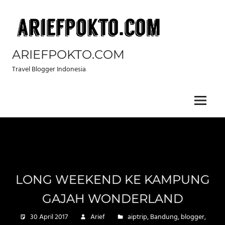
Skip
to
content
ARIEFPOKTO.COM
Travel Blogger Indonesia
Menu
LONG WEEKEND KE KAMPUNG
GAJAH WONDERLAND
30 April 2017
Arief
aiptrip
,
Bandung
,
blogger
,