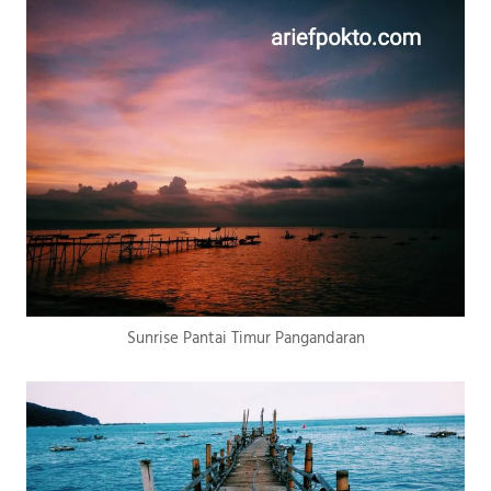
Sunrise Pantai Timur Pangandaran