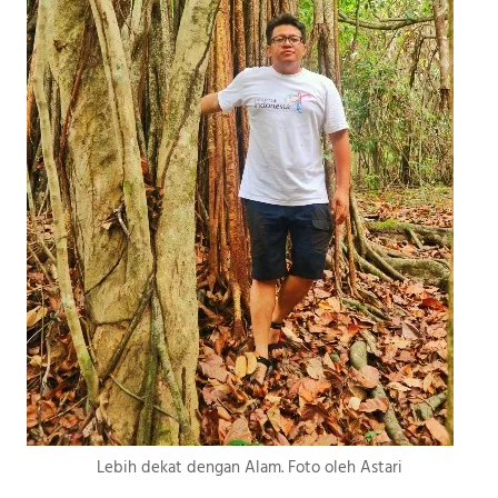
Lebih dekat dengan Alam. Foto oleh Astari