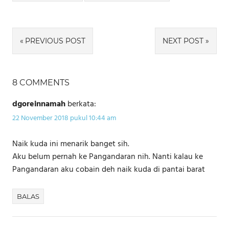
Navigasi
PREVIOUS POST
NEXT POST
pos
8 COMMENTS
dgoreinnamah
berkata:
22 November 2018 pukul 10:44 am
Naik kuda ini menarik banget sih.
Aku belum pernah ke Pangandaran nih. Nanti kalau ke
Pangandaran aku cobain deh naik kuda di pantai barat
BALAS