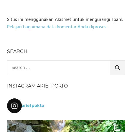
Situs ini menggunakan Akismet untuk mengurangi spam.
Pelajari bagaimana data komentar Anda diproses
SEARCH
Search
for:
SEARCH
INSTAGRAM ARIEFPOKTO
ariefpokto