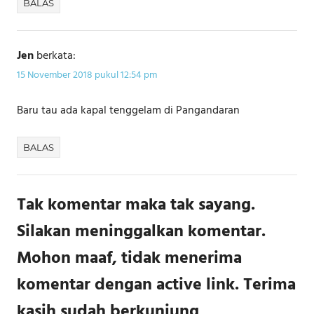
BALAS
Jen
berkata:
15 November 2018 pukul 12:54 pm
Baru tau ada kapal tenggelam di Pangandaran
BALAS
Tak komentar maka tak sayang.
Silakan meninggalkan komentar.
Mohon maaf, tidak menerima
komentar dengan active link. Terima
kasih sudah berkunjung