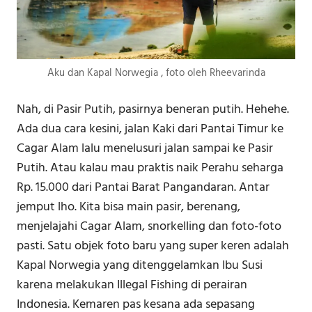
Aku dan Kapal Norwegia , foto oleh Rheevarinda
Nah, di Pasir Putih, pasirnya beneran putih. Hehehe.
Ada dua cara kesini, jalan Kaki dari Pantai Timur ke
Cagar Alam lalu menelusuri jalan sampai ke Pasir
Putih. Atau kalau mau praktis naik Perahu seharga
Rp. 15.000 dari Pantai Barat Pangandaran. Antar
jemput lho. Kita bisa main pasir, berenang,
menjelajahi Cagar Alam, snorkelling dan foto-foto
pasti. Satu objek foto baru yang super keren adalah
Kapal Norwegia yang ditenggelamkan Ibu Susi
karena melakukan Illegal Fishing di perairan
Indonesia. Kemaren pas kesana ada sepasang