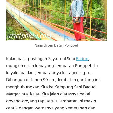
Nana di Jembatan Pongpet
Kalau baca postingan Saya soal Seni
Badud
,
mungkin udah kebayang Jembatan Pongpet itu
kayak apa. Jadi jembatannya Instagenic gitu.
Dibangun di tahun 90-an , Jembatan gantung ini
menghubungkan Kita ke Kampung Seni Badud
Margacinta. Kalau Kita jalan diatasnya bakal
goyang-goyang tapi seruu. Jembatan ini makin
cantik dengan warnanya yang kemerahan dan