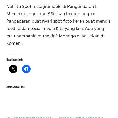
Nah itu Spot Instagramable di Pangandaran !
Menarik banget kan ? Silakan berkunjung ke
Pangadaran buat nyari spot foto keren buat mengisi
feed IG dan social media Kita yang lain. Ada yang
mau nambahin mungkin? Monggo dilanjutkan di
Komen !
Bagikan ini:
Menyukai ini: