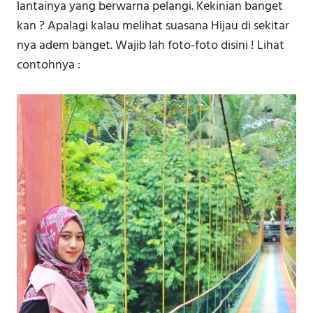
lantainya yang berwarna pelangi. Kekinian banget
kan ? Apalagi kalau melihat suasana Hijau di sekitar
nya adem banget. Wajib lah foto-foto disini ! Lihat
contohnya :