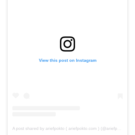
View this post on Instagram
A post shared by ariefpokto ( ariefpokto.com ) (@ariefpokto)