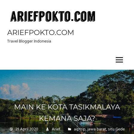
Skip
to
content
ARIEFPOKTO.COM
Travel Blogger Indonesia
Menu
MAIN KE KOTA TASIKMALAYA
KEMANA SAJA?
21 April 2020
Arief
aiptrip
,
jawa barat
,
situ Gede