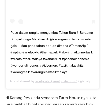
Pose dalam rangka menyambut Tahun Baru !⁣ ⁣ Bersama
Bunga-Bunga Matahari di @karangresik_tamanwisata
gais !⁣⁣ ⁣ Mau pada tahun baruan dimana #TemenAip ? ⁣ ⁣ ⁣⁣
#aiptrip⁣⁣ #ariefpokto⁣⁣ #themepark #labyrinth #kulinertasik
#wisata #tasikmalaya #wanderlust #pesonaindonesia
#wonderfulindonesia #idcorners #tasikmalayahitz
#karangresik #karangresiktasikmalaya
A post shared by
ariefpokto ( ariefpokto.com )
(@ariefpokto) on
di Karang Resik ada semacam Farm House nya, kita
bisa melihat binatang peliharaan seperti sapi biri-