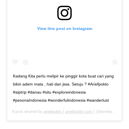
View this post on Instagram
Kadang Kita perlu melipir ke pinggir kota buat cari yang
bikin adem mata , hati dan jiwa. Setuju ? #Ariefpokto
#aiptrip #danau #situ #exploreindonesia
#pesonaIndonesia #wonderfulindonesia #wanderlust
A post shared by
ariefpokto ( ariefpokto.com )
(@ariefpokto) on