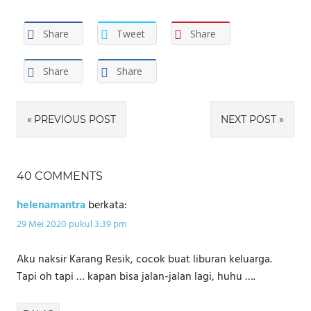
Share
Tweet
Share
Share
Share
Navigasi
PREVIOUS POST
NEXT POST
pos
40 COMMENTS
helenamantra
berkata:
29 Mei 2020 pukul 3:39 pm
Aku naksir Karang Resik, cocok buat liburan keluarga.
Tapi oh tapi … kapan bisa jalan-jalan lagi, huhu ….