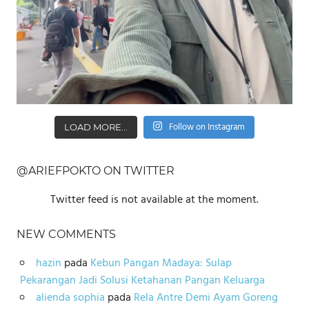
Follow on Instagram
LOAD MORE...
@ARIEFPOKTO ON TWITTER
Twitter feed is not available at the moment.
NEW COMMENTS
hazin
pada
Kebun Pangan Madaya: Sulap
Pekarangan Jadi Solusi Ketahanan Pangan Keluarga
alienda sophia
pada
Rela Antre Demi Ayam Goreng