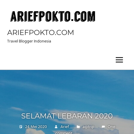
Skip
to
content
ARIEFPOKTO.COM
Travel Blogger Indonesia
Menu
SELAMAT LEBARAN 2020
24 Mei 2020
Arief
aiptrip
One
comment