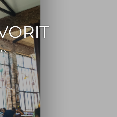
VORIT
nts