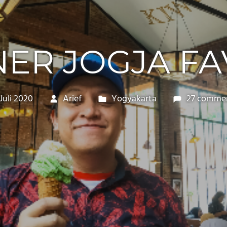
NER JOGJA FA
 Juli 2020
Arief
Yogyakarta
27 comme