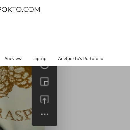
POKTO.COM
Arieview
aiptrip
Ariefpokto’s Portofolio