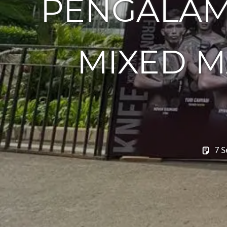
PENGALAM
MIXED M
7 