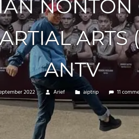
AN NONTON 
ARTIAL ARTS (
ANTV
September 2022
Arief
aiptrip
11 comme