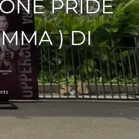
ONE PRIDE
MMA ) DI
nts