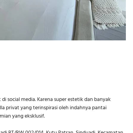
 di social media. Karena super estetik dan banyak
la privat yang terinspirasi oleh indahnya pantai
ian yang eksklusif.
duadi RT/RW 002/014, Kutu Patran, Sinduadi, Kecamatan