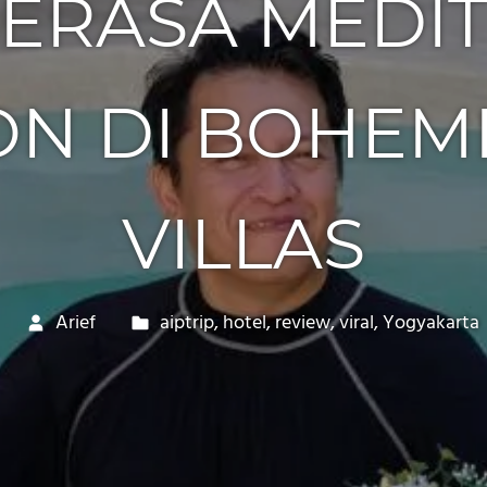
SERASA MEDIT
ON DI BOHEM
VILLAS
Arief
aiptrip
,
hotel
,
review
,
viral
,
Yogyakarta