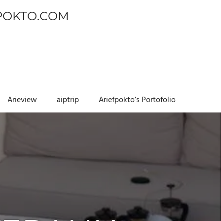
POKTO.COM
Arieview
aiptrip
Ariefpokto’s Portofolio