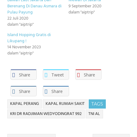
Bawah Laut Jakarta Dan
Mewah DI Jakarta
Berenang Di Danau Asmara di
9 September 2020
Pulau Payung
dalam "aiptrip"
22 Juli 2020
dalam "aiptrip"
Island Hopping Gratis di
Likupang !
14 November 2023
dalam "aiptrip"
Share
Tweet
Share
Share
Share
KAPAL PERANG
KAPAL RUMAH SAKIT
TAGS
KRI DR RADJIMAN WEDYODINGRAT 992
TNI AL