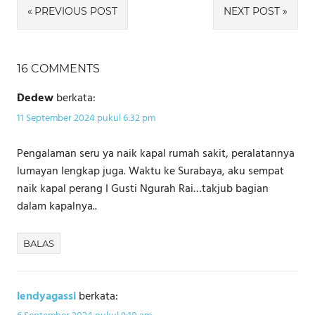
Navigasi
PREVIOUS POST
NEXT POST
pos
16 COMMENTS
Dedew
berkata:
11 September 2024 pukul 6:32 pm
Pengalaman seru ya naik kapal rumah sakit, peralatannya
lumayan lengkap juga. Waktu ke Surabaya, aku sempat
naik kapal perang I Gusti Ngurah Rai…takjub bagian
dalam kapalnya..
BALAS
lendyagassi
berkata: