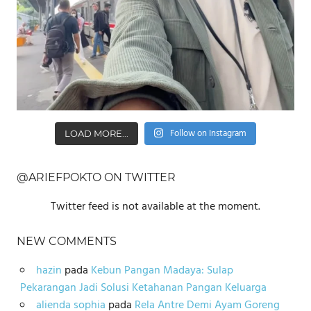
Follow on Instagram
LOAD MORE...
@ARIEFPOKTO ON TWITTER
Twitter feed is not available at the moment.
NEW COMMENTS
hazin
pada
Kebun Pangan Madaya: Sulap
Pekarangan Jadi Solusi Ketahanan Pangan Keluarga
alienda sophia
pada
Rela Antre Demi Ayam Goreng