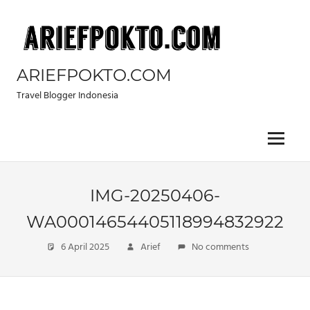
Skip
to
content
ARIEFPOKTO.COM
Travel Blogger Indonesia
Menu
IMG-20250406-
WA00014654405118994832922
6 April 2025
Arief
No comments