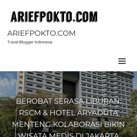
Skip
to
content
ARIEFPOKTO.COM
Travel Blogger Indonesia
Menu
BEROBAT SERASA LIBURAN:
RSCM & HOTEL ARYADUTA
MENTENG KOLABORASI BIKIN
WISATA MEDIS DI JAKARTA