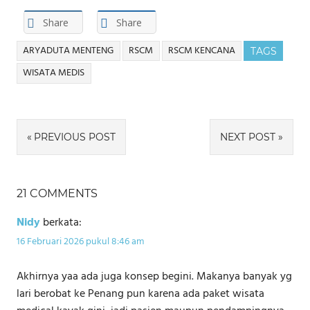
Share
Share
ARYADUTA MENTENG
RSCM
RSCM KENCANA
TAGS
WISATA MEDIS
Navigasi
PREVIOUS POST
NEXT POST
pos
21 COMMENTS
Nidy
berkata:
16 Februari 2026 pukul 8:46 am
Akhirnya yaa ada juga konsep begini. Makanya banyak yg
lari berobat ke Penang pun karena ada paket wisata