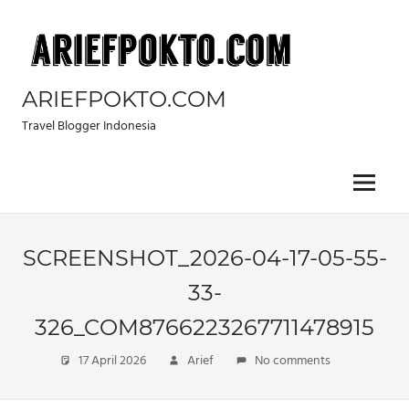
Skip
to
content
ARIEFPOKTO.COM
Travel Blogger Indonesia
Menu
SCREENSHOT_2026-04-17-05-55-
33-
326_COM8766223267711478915
17 April 2026
Arief
No comments