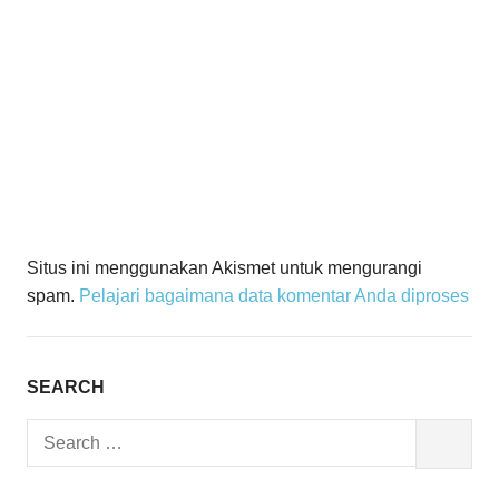
Situs ini menggunakan Akismet untuk mengurangi
spam.
Pelajari bagaimana data komentar Anda diproses
SEARCH
Search
SEARCH
for: