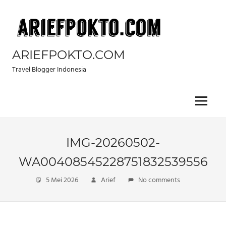
Skip
to
content
ARIEFPOKTO.COM
Travel Blogger Indonesia
Menu
IMG-20260502-
WA00408545228751832539556
5 Mei 2026
Arief
No comments