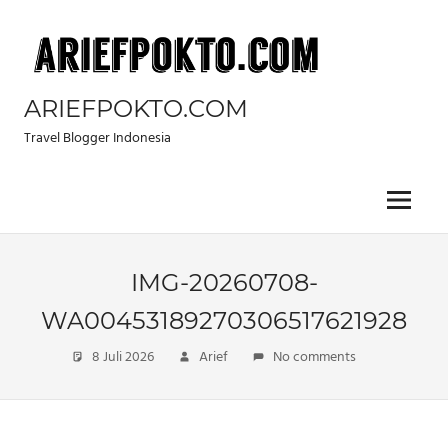
Skip
to
content
ARIEFPOKTO.COM
Travel Blogger Indonesia
Menu
IMG-20260708-
WA00453189270306517621928
8 Juli 2026
Arief
No comments