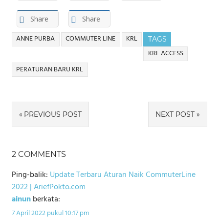
Share
Share
ANNE PURBA
COMMUTER LINE
KRL
TAGS
KRL ACCESS
PERATURAN BARU KRL
Navigasi
PREVIOUS POST
NEXT POST
pos
2 COMMENTS
Ping-balik:
Update Terbaru Aturan Naik CommuterLine
2022 | AriefPokto.com
ainun
berkata:
7 April 2022 pukul 10:17 pm