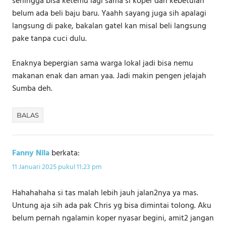
sehingga bisa ketemu lagi sama si koper dan kebetulan
belum ada beli baju baru. Yaahh sayang juga sih apalagi
langsung di pake, bakalan gatel kan misal beli langsung
pake tanpa cuci dulu.
Enaknya bepergian sama warga lokal jadi bisa nemu
makanan enak dan aman yaa. Jadi makin pengen jelajah
Sumba deh.
BALAS
Fanny Nila
berkata:
11 Januari 2025 pukul 11:23 pm
Hahahahaha si tas malah lebih jauh jalan2nya ya mas.
Untung aja sih ada pak Chris yg bisa dimintai tolong. Aku
belum pernah ngalamin koper nyasar begini, amit2 jangan