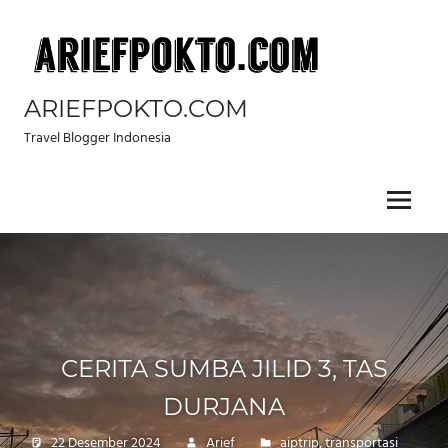
Skip
to
content
ARIEFPOKTO.COM
Travel Blogger Indonesia
Menu
CERITA SUMBA JILID 3, TAS
DURJANA
22 Desember 2024
Arief
aiptrip
,
transportasi