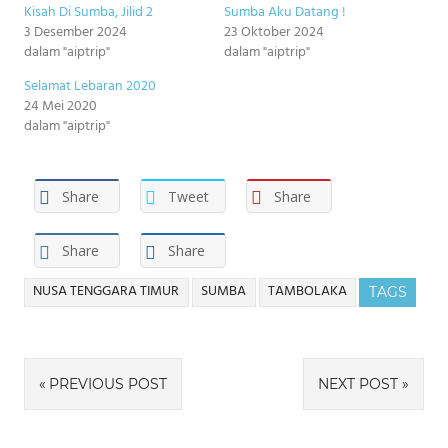
Kisah Di Sumba, Jilid 2
Sumba Aku Datang !
3 Desember 2024
23 Oktober 2024
dalam "aiptrip"
dalam "aiptrip"
Selamat Lebaran 2020
24 Mei 2020
dalam "aiptrip"
Share
Tweet
Share
Share
Share
NUSA TENGGARA TIMUR
SUMBA
TAMBOLAKA
TAGS
Navigasi
PREVIOUS POST
NEXT POST
pos