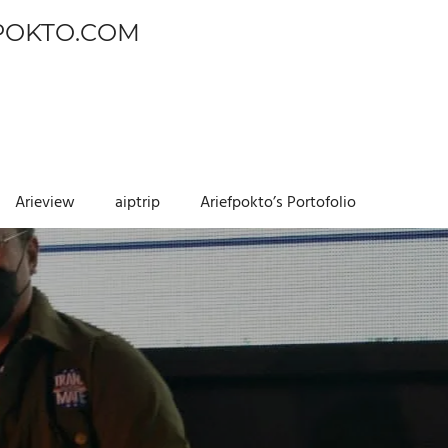
POKTO.COM
Arieview
aiptrip
Ariefpokto’s Portofolio