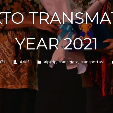
TO TRANSMA
YEAR 2021
021
Arief
aiptrip
,
transmate
,
transportasi