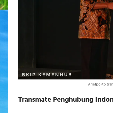
Ariefpokto tra
Transmate Penghubung Indon