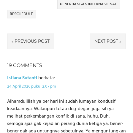
PENERBANGAN INTERNASIONAL
RESCHEDULE
Navigasi
PREVIOUS POST
NEXT POST
pos
19 COMMENTS
Istiana Sutanti
berkata:
24 April 2026 pukul 2:07 pm
Alhamdulillah ya per hari ini sudah lumayan kondusif
keadaannya. Walaupun tetap deg-degan juga sih ya
melihat perkembangan konflik di sana, huhu. Duh,
semoga ajaa gak kejadian perang dunia ketiga ya, bener-
bener gak ada untungnya sebetulnya. Ya menguntungkan