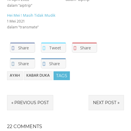
dalam "aiptrip"
Hei Mei ! Masih Tidak Mudik
1 Mei 2021
dalam "transmate"
Share
Tweet
Share
Share
Share
AYAH
KABAR DUKA
TAGS
Navigasi
PREVIOUS POST
NEXT POST
pos
22 COMMENTS