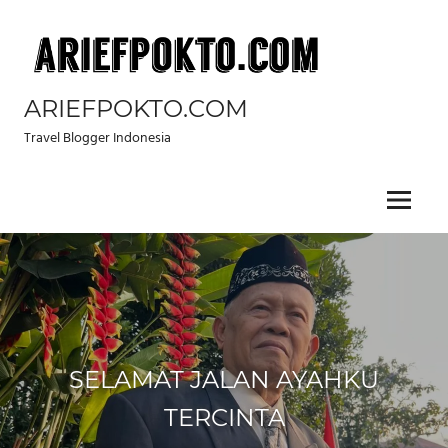
Skip
to
content
ARIEFPOKTO.COM
Travel Blogger Indonesia
Menu
SELAMAT JALAN AYAHKU
TERCINTA