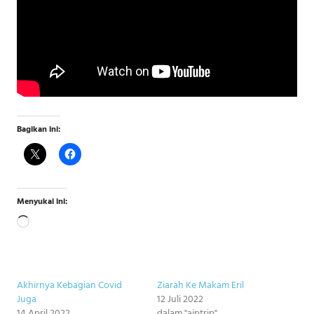
Bagikan ini:
Menyukai ini:
Memuat...
Akhirnya Kebagian Covid
Ziarah Ke Makam Eril
Juga
12 Juli 2022
14 April 2022
dalam "aiptrip"