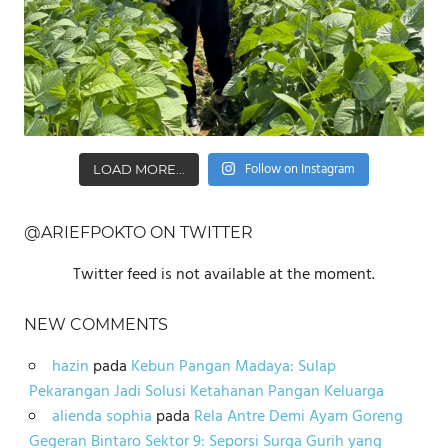
Follow on Instagram
LOAD MORE...
@ARIEFPOKTO ON TWITTER
Twitter feed is not available at the moment.
NEW COMMENTS
hazin
pada
Kebun Pangan Madaya: Sulap
Pekarangan Jadi Solusi Ketahanan Pangan Keluarga
alienda sophia
pada
Rela Antre Demi Ayam Goreng
Gegeran Bintaro Sektor 9: Seporsi Surga Gurih yang